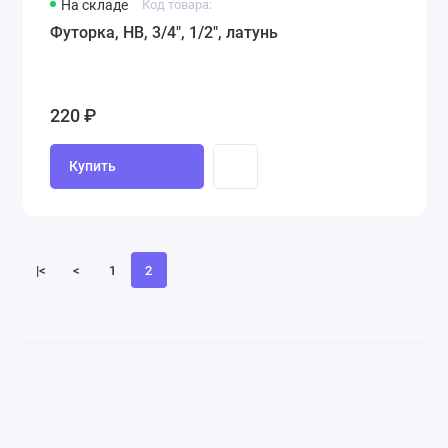
На складе
Код товара:
Футорка, НВ, 3/4", 1/2", латунь
220 ₽
Купить
|<
<
1
2